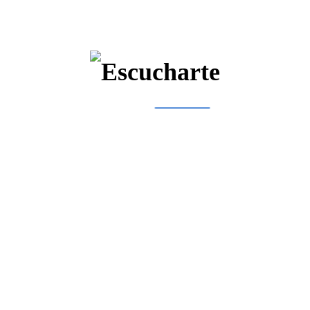
LIMPIEZA
Deshumidificador electrónico de audífonos
$
300,000.00
Añadir Al Carrito