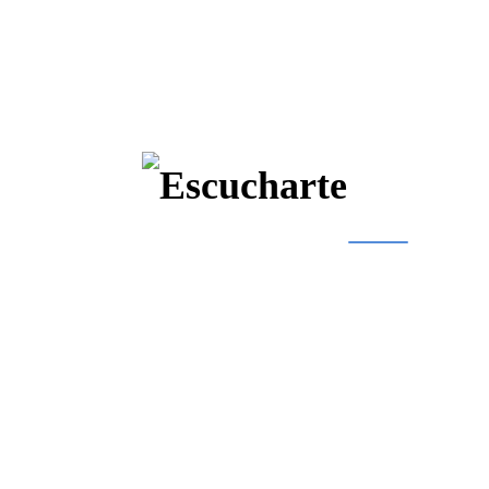
Un Chequeo Anual que
Marca la Diferencia
Anualmente
Por eso
, tu audición puede cambiar sin que lo notes.
, un
detectar temprano
examen como la audiometría tonal es clave para
Además
cualquier problema. ¡No esperes a notar la diferencia!
,
cuidar tu oído es cuidar tu calidad de vida
CITAS