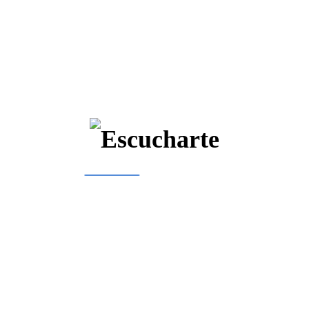
Categories List
Auxiliares auditivos
8
Exámenes auditivos
1
Fonoaudiología
2